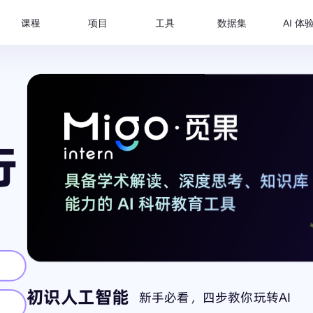
课程
项目
工具
数据集
AI 体
行
别
初识人工智能
新手必看，四步教你玩转AI
习