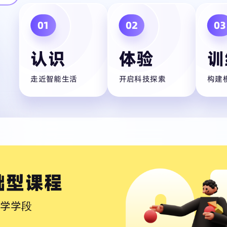
01
02
03
认识
体验
训
走近智能生活
开启科技探索
构建
础型课程
学学段