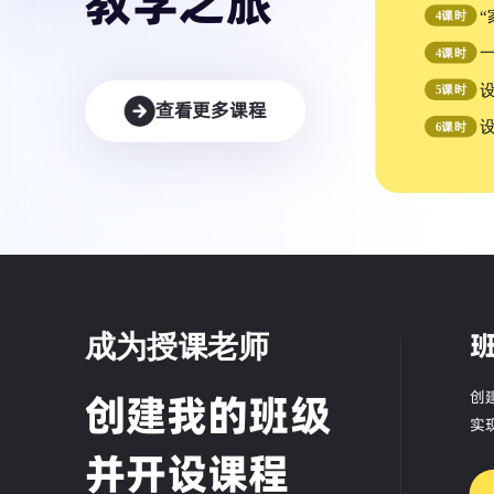
教学之旅
4
课时
4
课时
5
课时
查看更多课程
6
课时
成为授课老师
创建我的班级
创
实
并开设课程